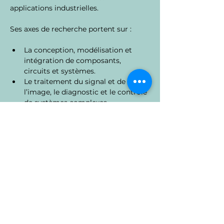
applications industrielles.
Ses axes de recherche portent sur :
La conception, modélisation et 
intégration de composants, 
circuits et systèmes.
Le traitement du signal et de 
l’image, le diagnostic et le contrôle 
de systèmes complexes.
Les microsystèmes, les capteurs 
intelligents, l’électronique 
organique et les dispositifs 
autonomes.
L’étude des interactions 
électromagnétiques avec le 
vivant et le développement de 
nouvelles interfaces électroniques.
Structuré en plusieurs groupes 
thématiques (BioÉlectronique, 