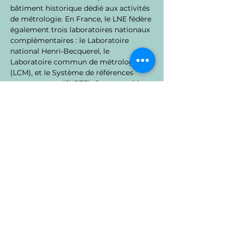
bâtiment historique dédié aux activités 
de métrologie. En France, le LNE fédère 
également trois laboratoires nationaux 
complémentaires : le Laboratoire 
national Henri-Becquerel, le 
Laboratoire commun de métrologie 
(LCM), et le Système de références 
temps-espace (SYRTE). Cet ensemble 
constitue la structure nationale de 
référence pour la métrologie. Le LNE 
travaille également à l’international, 
représente la France dans les instances 
métrologiques mondiales et soutient 
le maintien et l’évolution du Système 
international d’unités (SI).
Impact et rayonnement
Le LNE joue un rôle stratégique dans la 
sécurité des consommateurs, la 
protection de l’environnement, la 
qualité industrielle, la santé publique, 