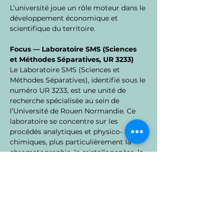
L’université joue un rôle moteur dans le 
développement économique et 
scientifique du territoire.
Focus — Laboratoire SMS (Sciences 
et Méthodes Séparatives, UR 3233)
Le Laboratoire SMS (Sciences et 
Méthodes Séparatives), identifié sous le 
numéro UR 3233, est une unité de 
recherche spécialisée au sein de 
l’Université de Rouen Normandie. Ce 
laboratoire se concentre sur les 
procédés analytiques et physico-
chimiques, plus particulièrement la 
chromatographie, la cristallogenèse, la 
caractérisation des solides organiques, 
et la discrimination chirale.
Ses équipes disciplinaires 
comprennent notamment une unité 
Chromatographie et une unité 
Cristallogenèse, qui témoignent d’une 