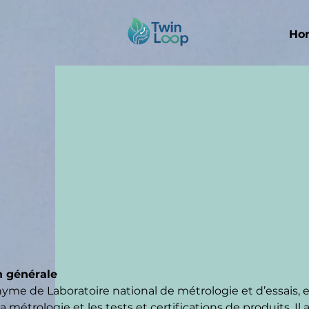
Ho
n générale
yme de Laboratoire national de métrologie et d’essais, 
a métrologie et les tests et certifications de produits. Il 