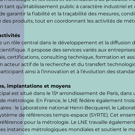
n tant qu’établissement public à caractère industriel et
de garantir la fiabilité et la traçabilité des mesures, cond
 des produits, tout en coordonnant les activités de métro
activités
 un rôle central dans le développement et la diffusion d
ientifique. Il propose des services variés aux entreprises e
ais, certifications, consulting technique, formation et ass
 acteur actif de la recherche et du transfert technologi
articipant ainsi à l’innovation et à l’évolution des standar
ns, implantations et moyens
cipal est situé dans le 15ᵉ arrondissement de Paris, dans
 de métrologie. En France, le LNE fédère également trois
res : le Laboratoire national Henri-Becquerel, le Labo
 Système de références temps-espace (SYRTE). Cet ensemb
référence pour la métrologie. Le LNE travaille également à
les instances métrologiques mondiales et soutient le mai