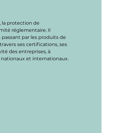
la protection de 
rmité réglementaire. Il 
n passant par les produits de 
avers ses certifications, ses 
ité des entreprises, à 
 nationaux et internationaux.