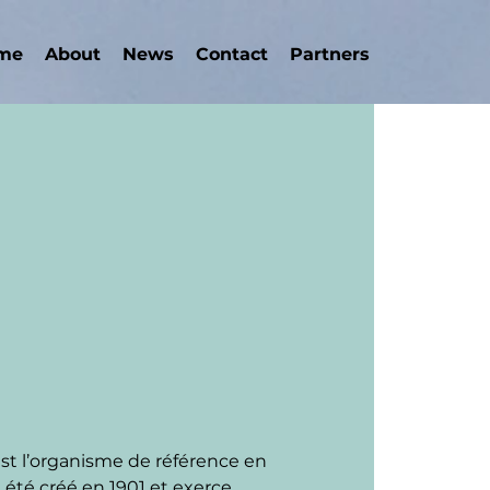
me
About
News
Contact
Partners
est l’organisme de référence en 
a été créé en 1901 et exerce 