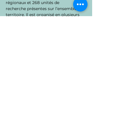
régionaux et 268 unités de 
recherche présentes sur l’ensemble du 
territoire. Il est organisé en plusieurs 
départements scientifiques couvrant 
des thématiques variées : sciences 
végétales, productions animales, 
alimentation humaine, environnement, 
écologie, sciences sociales et 
technologies agroalimentaires. Cette 
organisation pluridisciplinaire permet 
à l’institut de mobiliser des 
compétences diversifiées pour 
répondre à des problématiques 
complexes, en associant recherche 
fondamentale, innovation 
technologique et applications 
industrielles.
Partenariats et rayonnement
L’INRAE développe de nombreux 
partenariats nationaux et 