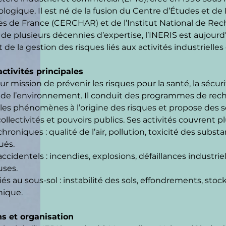
ologique. Il est né de la fusion du Centre d’Études et d
 de France (CERCHAR) et de l’Institut National de Re
 de plusieurs décennies d’expertise, l’INERIS est aujourd
 de la gestion des risques liés aux activités industrielle
activités principales
ur mission de prévenir les risques pour la santé, la sécur
n de l’environnement. Il conduit des programmes de rec
es phénomènes à l’origine des risques et propose des se
collectivités et pouvoirs publics. Ses activités couvrent 
hroniques : qualité de l’air, pollution, toxicité des subs
lués.
ccidentels : incendies, explosions, défaillances industrie
ses.
iés au sous-sol : instabilité des sols, effondrements, stoc
nique.
s et organisation