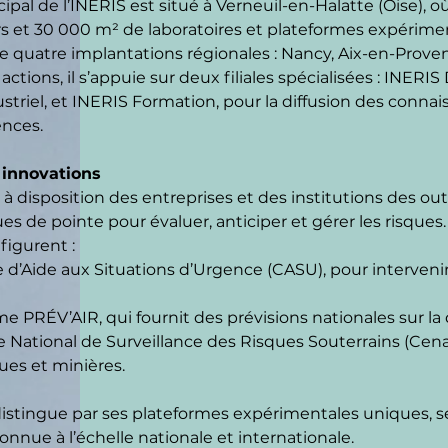
cipal de l’INERIS est situé à Verneuil-en-Halatte (Oise), 
s et 30 000 m² de laboratoires et plateformes expériment
 quatre implantations régionales : Nancy, Aix-en-Proven
 actions, il s’appuie sur deux filiales spécialisées : INE
ustriel, et INERIS Formation, pour la diffusion des conn
nces.
 innovations
à disposition des entreprises et des institutions des out
s de pointe pour évaluer, anticiper et gérer les risques.
figurent :
e d’Aide aux Situations d’Urgence (CASU), pour intervenir
e PRÉV’AIR, qui fournit des prévisions nationales sur la qu
 National de Surveillance des Risques Souterrains (Cenari
ues et minières.
 distingue par ses plateformes expérimentales uniques, ses
onnue à l’échelle nationale et internationale.