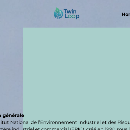
Ho
n générale
titut National de l’Environnement Industriel et des Risq
ctère industriel et commercial (EPIC), créé en 1990 sous l