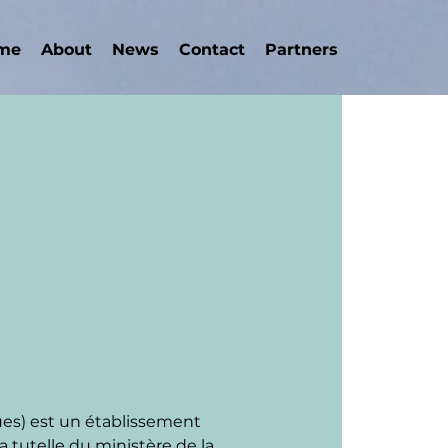
me
About
News
Contact
Partners
ues) est un établissement 
a tutelle du ministère de la 