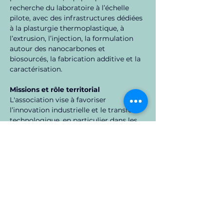
recherche du laboratoire à l’échelle 
pilote, avec des infrastructures dédiées 
à la plasturgie thermoplastique, à 
l’extrusion, l’injection, la formulation 
autour des nanocarbones et 
biosourcés, la fabrication additive et la 
caractérisation.
Missions et rôle territorial
L'association vise à favoriser 
l’innovation industrielle et le transfert 
technologique, en particulier dans les 
composites et matériaux avancés sur 
le territoire de Nouvelle-Aquitaine. Elle 
propose aux entreprises un accès à des 
plates-formes mutualisées, assure une 
mission de diffusion technologique, et 
facilite la collaboration entre 
enseignement supérieur, recherche et 
entreprises. Elle organise aussi des 
formations non diplômantes (stages, 