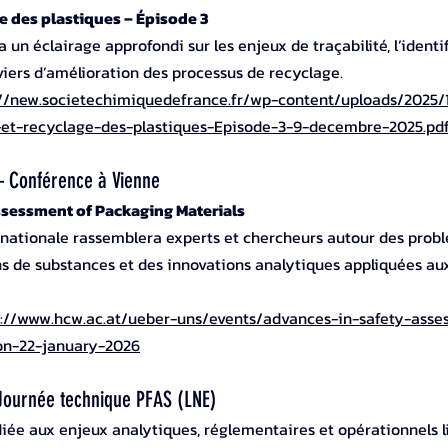
ge des plastiques – Épisode 3
un éclairage approfondi sur les enjeux de traçabilité, l’identif
viers d’amélioration des processus de recyclage.
://new.societechimiquedefrance.fr/wp-content/uploads/2025/
-et-recyclage-des-plastiques-Episode-3-9-decembre-2025.pd
 Conférence à Vienne
ssessment of Packaging Materials
rnationale rassemblera experts et chercheurs autour des prob
ns de substances et des innovations analytiques appliquées au
s://www.hcw.ac.at/ueber-uns/events/advances-in-safety-asse
on-22-january-2026
ournée technique PFAS (LNE)
iée aux enjeux analytiques, réglementaires et opérationnels li