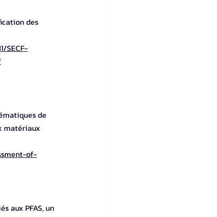
ication des 
11/SECF-
f
lématiques de 
x matériaux 
ssment-of-
és aux PFAS, un 